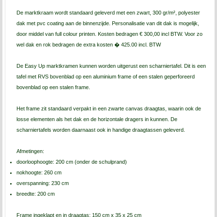
De marktkraam wordt standaard geleverd met een zwart, 300 gr/m², polyester
dak met pvc coating aan de binnenzijde. Personalisatie van dit dak is mogelijk,
door middel van full colour printen. Kosten bedragen € 300,00 incl BTW. Voor zo
wel dak en rok bedragen de extra kosten � 425.00 incl. BTW
De Easy Up marktkramen kunnen worden uitgerust een scharniertafel. Dit is een
tafel met RVS bovenblad op een aluminium frame of een stalen geperforeerd
bovenblad op een stalen frame.
Het frame zit standaard verpakt in een zwarte canvas draagtas, waarin ook de
losse elementen als het dak en de horizontale dragers in kunnen. De
scharniertafels worden daarnaast ook in handige draagtassen geleverd.
Afmetingen:
doorloophoogte: 200 cm (onder de schulprand)
nokhoogte: 260 cm
overspanning: 230 cm
breedte: 200 cm
Frame ingeklapt en in draagtas: 150 cm x 35 x 25 cm