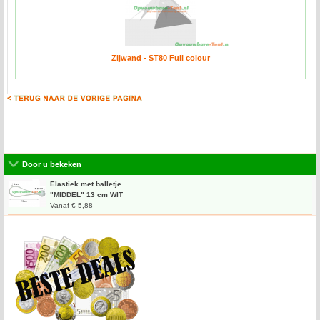
Zijwand - ST80 Full colour
Door u bekeken
Elastiek met balletje
"MIDDEL" 13 cm WIT
Vanaf € 5,88