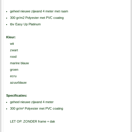
geheel nieuwe zijwand 4 meter met raam
300 gr/m2 Polyester met PVC coating
tbv Easy Up Platinum
Kleur:
wit
zwart
rood
marine blauw
groen
ecru
azuurblauw
Specificaties:
geheel nieuwe zijwand 4 meter
300 gr/m² Polyester met PVC coating
LET OP: ZONDER frame + dak