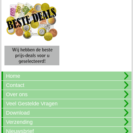
Home
Contact
Over ons
Veel Gestelde Vragen
Download
Verzending
Nieuwsbrief