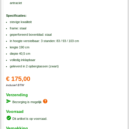
antraciet
Specificaties:
stevige kwaliteit
frame: staal
geperforeerd bovenblad: staal
in hoogte verstelbaar: 3 standen: 83 / 93 / 103 cm
lengte 190 cm
diepte 40,5 cm
volledig inklapbaar
geleverd in 2 opbergtassen (zwart)
€ 175,00
inclusief BTW
Verzending
Bezorging is mogelijk
Voorraad
Dit artikel is op voorraad.
Verpakking