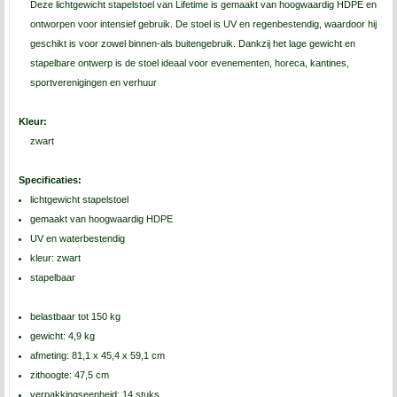
Deze lichtgewicht stapelstoel van Lifetime is gemaakt van hoogwaardig HDPE en
ontworpen voor intensief gebruik. De stoel is UV en regenbestendig, waardoor hij
geschikt is voor zowel binnen-als buitengebruik. Dankzij het lage gewicht en
stapelbare ontwerp is de stoel ideaal voor evenementen, horeca, kantines,
sportverenigingen en verhuur
Kleur:
zwart
Specificaties:
lichtgewicht stapelstoel
gemaakt van hoogwaardig HDPE
UV en waterbestendig
kleur: zwart
stapelbaar
belastbaar tot 150 kg
gewicht: 4,9 kg
afmeting: 81,1 x 45,4 x 59,1 cm
zithoogte: 47,5 cm
verpakkingseenheid: 14 stuks