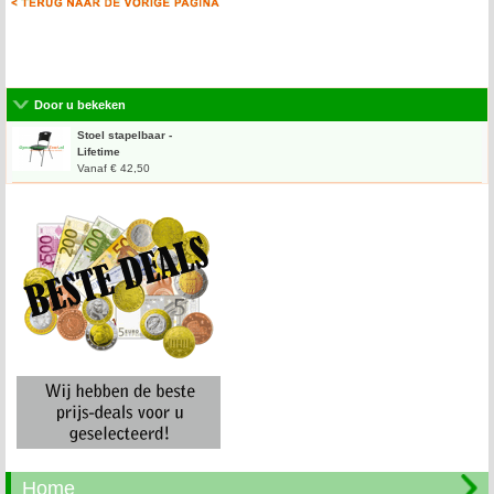
Door u bekeken
Stoel stapelbaar -
Lifetime
Vanaf € 42,50
Home