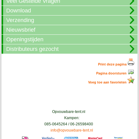
Veel Gestelde Vragen
Download
Verzending
Nieuwsbrief
Openingstijden
Distributeurs gezocht
Print deze pagina
Pagina doorsturen
Voeg toe aan favorieten
Opvouwbare-tent.nl
Kampen:
085-0645264 / 06-26598400
info@opvouwbare-tent.nl