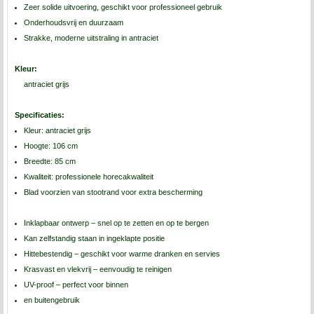
Zeer solide uitvoering, geschikt voor professioneel gebruik
Onderhoudsvrij en duurzaam
Strakke, moderne uitstraling in antraciet
Kleur:
antraciet grijs
Specificaties:
Kleur: antraciet grijs
Hoogte: 106 cm
Breedte: 85 cm
Kwaliteit: professionele horecakwaliteit
Blad voorzien van stootrand voor extra bescherming
Inklapbaar ontwerp – snel op te zetten en op te bergen
Kan zelfstandig staan in ingeklapte positie
Hittebestendig – geschikt voor warme dranken en servies
Krasvast en vlekvrij – eenvoudig te reinigen
UV-proof – perfect voor binnen
en buitengebruik