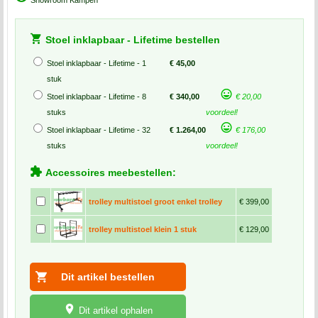
Stoel inklapbaar - Lifetime bestellen
Stoel inklapbaar - Lifetime - 1
€ 45,00
stuk
Stoel inklapbaar - Lifetime - 8
€ 340,00
€ 20,00
stuks
voordeel!
Stoel inklapbaar - Lifetime - 32
€ 1.264,00
€ 176,00
stuks
voordeel!
Accessoires meebestellen:
trolley multistoel groot enkel trolley
€ 399,00
trolley multistoel klein 1 stuk
€ 129,00
Dit artikel ophalen