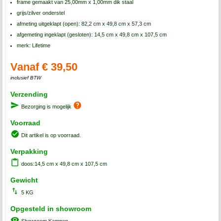
frame gemaakt van 25,00mm x 1,00mm dik staal
grijs/zilver onderstel
afmeting uitgeklapt (open): 82,2 cm x 49,8 cm x 57,3 cm
afgemeting ingeklapt (gesloten): 14,5 cm x 49,8 cm x 107,5 cm
merk: Lifetime
Vanaf € 39,50
inclusief BTW
Verzending
Bezorging is mogelijk
Voorraad
Dit artikel is op voorraad.
Verpakking
doos:14,5 cm x 49,8 cm x 107,5 cm
Gewicht
5 KG
Opgesteld in showroom
Showroom Kampen