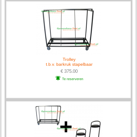
Trolley
t.b.v. barkruk stapelbaar
€ 375.00
Te reserveren