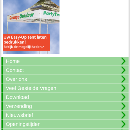
Home
Contact
Over ons
Veel Gestelde Vragen
Download
Verzending
Nieuwsbrief
Openingstijden