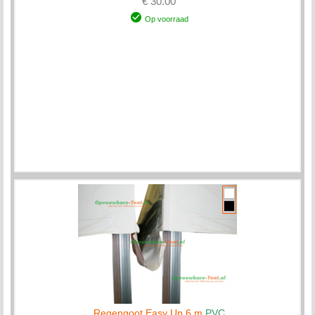
€ 30.00
Op voorraad
Regengoot Easy Up 6 m
PVC