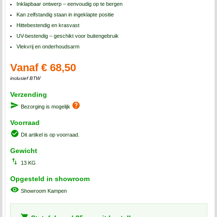
Inklapbaar ontwerp – eenvoudig op te bergen
Kan zelfstandig staan in ingeklapte positie
Hittebestendig en krasvast
UV-bestendig – geschikt voor buitengebruik
Vlekvrij en onderhoudsarm
Vanaf € 68,50
inclusief BTW
Verzending
Bezorging is mogelijk
Voorraad
Dit artikel is op voorraad.
Gewicht
13 KG
Opgesteld in showroom
Showroom Kampen