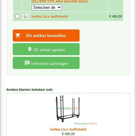
(ALLEEN TOP, allen dezelfde kleur)
trolley t.b.v. buffettafel
€ 495,00
Dit artikel ophalen
Informatie aanvragen
Andere klanten bekeken ook:
trolley t.b.v. buffettafel
€ 495.00