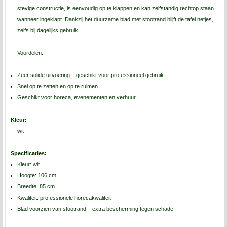
stevige constructie, is eenvoudig op te klappen en kan zelfstandig rechtop staan
wanneer ingeklapt. Dankzij het duurzame blad met stootrand blijft de tafel netjes,
zelfs bij dagelijks gebruik.
Voordelen:
Zeer solide uitvoering – geschikt voor professioneel gebruik
Snel op te zetten en op te ruimen
Geschikt voor horeca, evenementen en verhuur
Kleur:
wit
Specificaties:
Kleur: wit
Hoogte: 106 cm
Breedte: 85 cm
Kwaliteit: professionele horecakwaliteit
Blad voorzien van stootrand – extra bescherming tegen schade