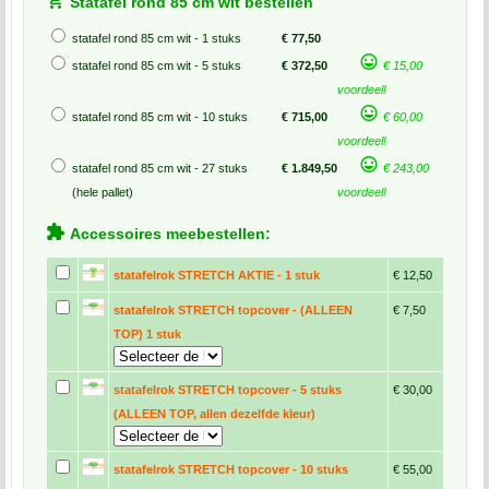
Statafel rond 85 cm wit bestellen
statafel rond 85 cm wit - 1 stuks
€ 77,50
statafel rond 85 cm wit - 5 stuks
€ 372,50
€ 15,00
voordeel!
statafel rond 85 cm wit - 10 stuks
€ 715,00
€ 60,00
voordeel!
statafel rond 85 cm wit - 27 stuks
€ 1.849,50
€ 243,00
(hele pallet)
voordeel!
Accessoires meebestellen:
statafelrok STRETCH AKTIE - 1 stuk
€ 12,50
statafelrok STRETCH topcover - (ALLEEN
€ 7,50
TOP) 1 stuk
statafelrok STRETCH topcover - 5 stuks
€ 30,00
(ALLEEN TOP, allen dezelfde kleur)
statafelrok STRETCH topcover - 10 stuks
€ 55,00