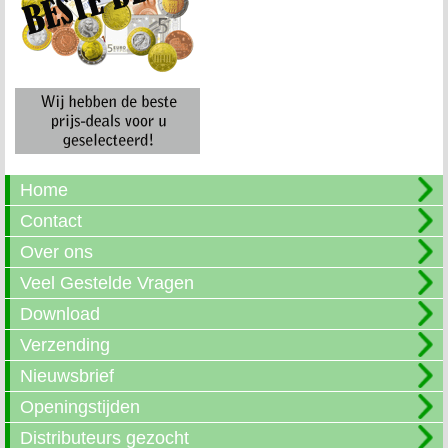
Home
Contact
Over ons
Veel Gestelde Vragen
Download
Verzending
Nieuwsbrief
Openingstijden
Distributeurs gezocht